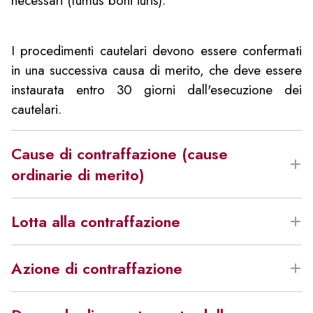
necessari (fumus boni iuris).
I procedimenti cautelari devono essere confermati
in una successiva causa di merito, che deve essere
instaurata entro 30 giorni dall'esecuzione dei
cautelari.
Cause di contraffazione (cause
ordinarie di merito)
La complessità delle materie esaminate dai giudici
Lotta alla contraffazione
li porta spesso a nominare
un consulente tecnico
d’ufficio (CTU)
. Il ruolo del CTU è ricoperto da un
Il codice della Proprietà Industriale (CPI) stabilisce
tecnico esperto in materia brevettuale che deve
Azione di contraffazione
che il titolare di una domanda di brevetto o
stabilire la validità del brevetto, qualora essa sia
modello ornamentale (design) o di una domanda
Quando si parla di azione di contraffazione, ci si
messa in discussione dal presunto contraffattore