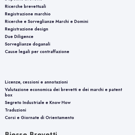
effetti ab origine, mentre per la decadenza il
Ricerche brevettuali
marchio non è più valido dal momento in cui la
Registrazione marchio
Ricerche e Sorveglianze Marchi e Domini
decadenza diventa effettiva, cioè a partire dalla
OMPI – Organizzazione
Registrazione design
data della domanda presso EUIPO).
Due Diligence
Mondiale per la Proprietà
Sorveglianze doganali
Pertanto è fondamentale effettuare
Cause legali per contraffazione
Intellettuale (WIPO)
correttamente tutte le verifiche preliminari di
http://www.wipo.int
registrabilità e libertà d’uso prima di
procedere con la registrazione di un marchio
.
È una delle agenzie specializzate delle Nazioni
Licenze, cessioni e annotazioni
Unite dedicata alla protezione della proprietà
Valutazione economica dei brevetti e dei marchi e patent
box
industriale nel mondo. Attualmente WIPO conta
Segreto Industriale e Know How
quasi 200 stati membri e ha sede a Ginevra
Traduzioni
(Svizzera).
Corsi e Giornate di Orientamento
Biesse Brevetti