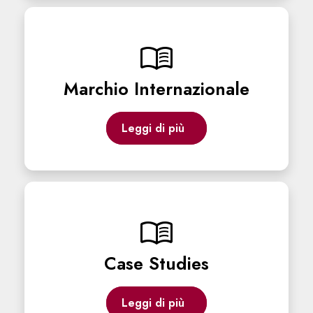
menu_book
Marchio Internazionale
Leggi di più
menu_book
Case Studies
Leggi di più