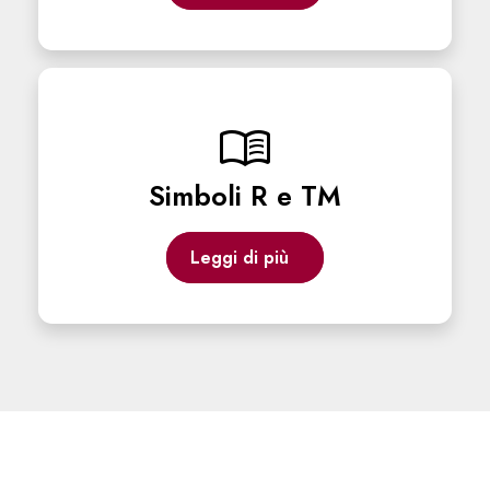
menu_book
Simboli R e TM
Leggi di più