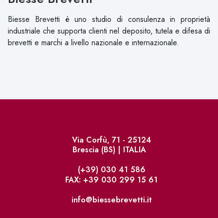
Oltre agli organismi sopra indicati, sono
Biesse Brevetti è uno studio di consulenza in proprietà
competenti alla registrazione dei marchi gli
industriale che supporta clienti nel deposito, tutela e difesa di
uffici marchi nazionali presenti nei singoli
brevetti e marchi a livello nazionale e internazionale.
paesi.
Via Corfù, 71 - 25124
Brescia (BS) | ITALIA
(+39) 030 41 586
FAX: +39 030 299 15 61
info@biessebrevetti.it